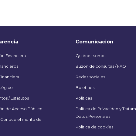
arencia
Comunicación
ón Financiera
Quiénes somos
nancieros
Buzón de consultas / FAQ
Financiera
Redes sociales
atégico
Boletines
os / Estatutos
Políticas
ón de Acceso Público
Política de Privacidad y Trata
Datos Personales
Conoce el monto de
a
Política de cookies