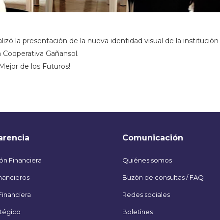
lizó la presentación de la nueva identidad visual de la institución
a Cooperativa Gañansol.
ejor de los Futuros!
arencia
Comunicación
ón Financiera
Quiénes somos
nancieros
Buzón de consultas / FAQ
Financiera
Redes sociales
atégico
Boletines